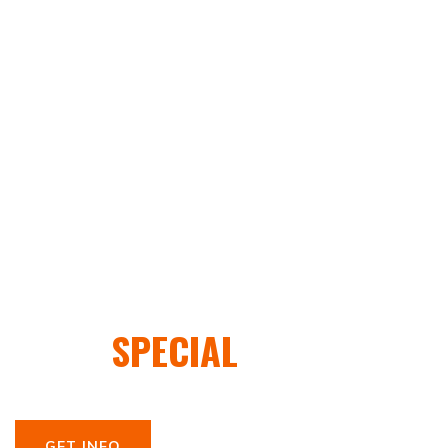
PROMOTIONS-EXHIBITIONS-
CORPORATE EVENTS
F1SIM
SPECIAL
EVENTS
GET INFO